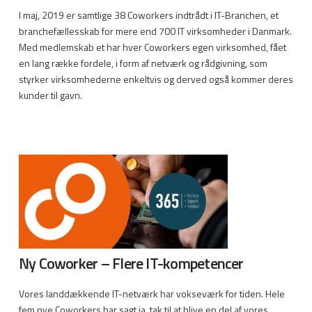
I maj, 2019 er samtlige 38 Coworkers indtrådt i IT-Branchen, et
branchefællesskab for mere end 700 IT virksomheder i Danmark.
Med medlemskab et har hver Coworkers egen virksomhed, fået
en lang række fordele, i form af netværk og rådgivning, som
styrker virksomhederne enkeltvis og derved også kommer deres
kunder til gavn.
Ny Coworker – Flere IT-kompetencer
Vores landdækkende IT-netværk har vokseværk for tiden. Hele
fem nye Coworkers har sagt ja, tak til at blive en del af vores