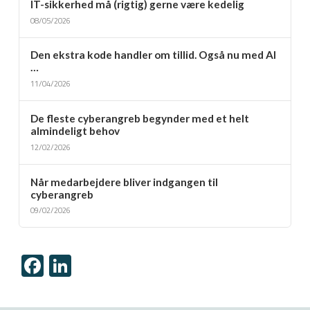
IT-sikkerhed må (rigtig) gerne være kedelig
08/05/2026
Den ekstra kode handler om tillid. Også nu med AI
…
11/04/2026
De fleste cyberangreb begynder med et helt
almindeligt behov
12/02/2026
Når medarbejdere bliver indgangen til
cyberangreb
09/02/2026
Facebook
LinkedIn