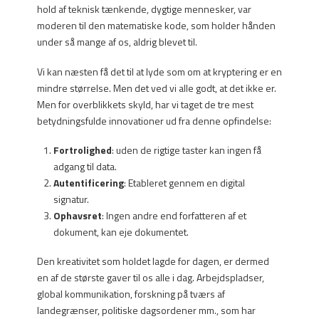
hold af teknisk tænkende, dygtige mennesker, var
moderen til den matematiske kode, som holder hånden
under så mange af os, aldrig blevet til.
Vi kan næsten få det til at lyde som om at kryptering er en
mindre størrelse. Men det ved vi alle godt, at det ikke er.
Men for overblikkets skyld, har vi taget de tre mest
betydningsfulde innovationer ud fra denne opfindelse:
Fortrolighed
: uden de rigtige taster kan ingen få
adgang til data.
Autentificering
: Etableret gennem en digital
signatur.
Ophavsret
: Ingen andre end forfatteren af et
dokument, kan eje dokumentet.
Den kreativitet som holdet lagde for dagen, er dermed
en af de største gaver til os alle i dag. Arbejdspladser,
global kommunikation, forskning på tværs af
landegrænser, politiske dagsordener mm., som har