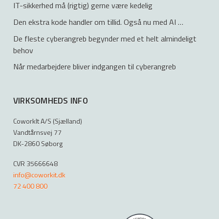
IT-sikkerhed må (rigtig) gerne være kedelig
Den ekstra kode handler om tillid. Også nu med AI …
De fleste cyberangreb begynder med et helt almindeligt
behov
Når medarbejdere bliver indgangen til cyberangreb
VIRKSOMHEDS INFO
CoworkIt A/S (Sjælland)
Vandtårnsvej 77
DK-2860 Søborg
CVR 35666648
info@coworkit.dk
72 400 800