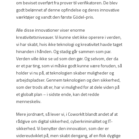
om beviset overført fra prover til verifikatoren. De blev
godt belønnet af denne opfindelse og deres innovative
værktøjer og vandt den første Gödel-pris.
Alle disse innovationer viser enorme
kreativitetsniveauer. Vi kunne slet ikke operere i verden,
vi har skabt, hvis ikke teknologi og kreativitet havde taget
hinanden i hånden. Og stadig går sammen som par.
Verden ville ikke se ud som den gør. Og selvom, der da
er et par ting, som vi måske godt kunne være foruden, så
holder vi nu på, at teknologien skaber muligheder og
arbejdspladser. Gennem teknologien og den sikkerhed,
som der trods alt er, har vi mulighed for at dele viden på
et globalt plan – i sidste ende, kan det redde
menneskeliv.
Mere jordnært, så lever vi, i CoworkIt blandt andet af at
rådgive om digital sikkerhed, cyberkriminalitet og IT-
sikkerhed. Vi benytter den innovation, som der er
videreudviklet på, men skabt dengang, af en flok dygtige