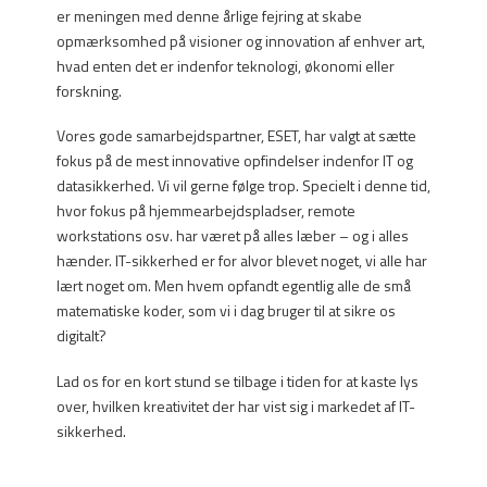
er meningen med denne årlige fejring at skabe
opmærksomhed på visioner og innovation af enhver art,
hvad enten det er indenfor teknologi, økonomi eller
forskning.
Vores gode samarbejdspartner, ESET, har valgt at sætte
fokus på de mest innovative opfindelser indenfor IT og
datasikkerhed. Vi vil gerne følge trop. Specielt i denne tid,
hvor fokus på hjemmearbejdspladser, remote
workstations osv. har været på alles læber – og i alles
hænder. IT-sikkerhed er for alvor blevet noget, vi alle har
lært noget om. Men hvem opfandt egentlig alle de små
matematiske koder, som vi i dag bruger til at sikre os
digitalt?
Lad os for en kort stund se tilbage i tiden for at kaste lys
over, hvilken kreativitet der har vist sig i markedet af IT-
sikkerhed.