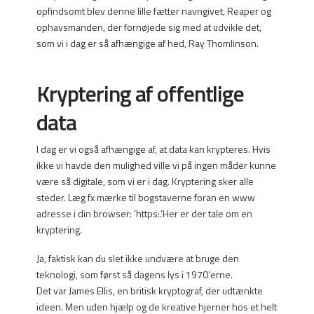
opfindsomt blev denne lille fætter navngivet, Reaper og
ophavsmanden, der fornøjede sig med at udvikle det,
som vi i dag er så afhængige af hed, Ray Thomlinson.
Kryptering af offentlige
data
I dag er vi også afhængige af, at data kan krypteres. Hvis
ikke vi havde den mulighed ville vi på ingen måder kunne
være så digitale, som vi er i dag. Kryptering sker alle
steder. Læg fx mærke til bogstaverne foran en www
adresse i din browser: ’https:.’Her er der tale om en
kryptering.
Ja, faktisk kan du slet ikke undvære at bruge den
teknologi, som først så dagens lys i 1970’erne.
Det var James Ellis, en britisk kryptograf, der udtænkte
ideen. Men uden hjælp og de kreative hjerner hos et helt