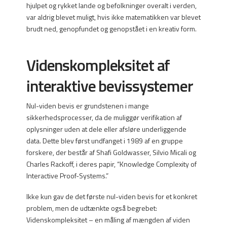
hjulpet og rykket lande og befolkninger overalt i verden,
var aldrig blevet muligt, hvis ikke matematikken var blevet
brudt ned, genopfundet og genopstået i en kreativ form.
Videnskompleksitet af
interaktive bevissystemer
Nul-viden bevis er grundstenen i mange
sikkerhedsprocesser, da de muliggør verifikation af
oplysninger uden at dele eller afsløre underliggende
data. Dette blev først undfanget i 1989 af en gruppe
forskere, der består af Shafi Goldwasser, Silvio Micali og
Charles Rackoff, i deres papir, “Knowledge Complexity of
Interactive Proof-Systems.”
Ikke kun gav de det første nul-viden bevis for et konkret
problem, men de udtænkte også begrebet:
Videnskompleksitet – en måling af mængden af viden