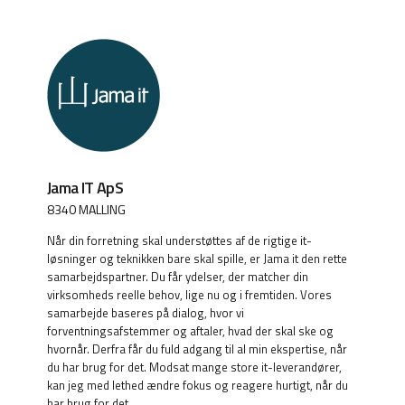
Jama IT ApS
8340 MALLING
Når din forretning skal understøttes af de rigtige it-
løsninger og teknikken bare skal spille, er Jama it den rette
samarbejdspartner. Du får ydelser, der matcher din
virksomheds reelle behov, lige nu og i fremtiden. Vores
samarbejde baseres på dialog, hvor vi
forventningsafstemmer og aftaler, hvad der skal ske og
hvornår. Derfra får du fuld adgang til al min ekspertise, når
du har brug for det. Modsat mange store it-leverandører,
kan jeg med lethed ændre fokus og reagere hurtigt, når du
har brug for det.