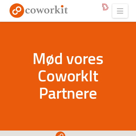
Nav
Mød vores
CoworkIt
Partnere