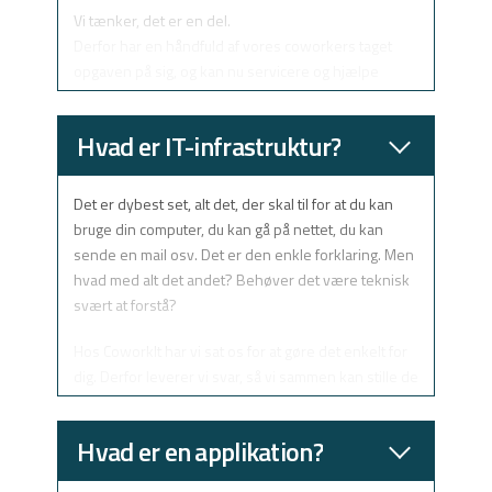
Vi tænker, det er en del.
Derfor har en håndfuld af vores coworkers taget
opgaven på sig, og kan nu servicere og hjælpe
danske arbejdspladser med at få et bedre
arbejdsflow.
Hvad er IT-infrastruktur?
Det er dybest set, alt det, der skal til for at du kan
bruge din computer, du kan gå på nettet, du kan
sende en mail osv. Det er den enkle forklaring. Men
hvad med alt det andet? Behøver det være teknisk
svært at forstå?
Hos CoworkIt har vi sat os for at gøre det enkelt for
dig. Derfor leverer vi svar, så vi sammen kan stille de
rigtige spørgmål omkring din virksomheds IT.
Hvad er en applikation?
Casper Allerslev Jensen fra i4iT forklarer dig her,
hvad IT-infrastruktur er, men endnu vigtigere: