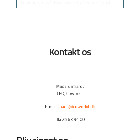
Coworker, Jess V. Rasmussen fra Vennerstrøm IT,
giver dig her den korte forklaring på, hvad Multi
Factor Authentication er, og hvorfor det er så vigtigt,
at du kommer i gang med at bruge det nu.
Kontakt os
Mads Ehrhardt
CEO, CoworkIt
Herunder har vi samlet en række links til dig, hvis du
E-mail:
mads@coworkit.dk
vil læse mere om Multi FactorAuthentication på
forskellige platforme, som vi alle bruger dagligt.
Tlf.: 25 63 94 00
Hvis du mangler vejledning og rådgivning, så kontakt
Bliv ringet op
os på www.coworkit.dk, og vi kontakter dig for en