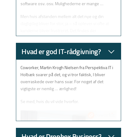
software osv. osv. Mulighederne er mange …
Men hvis afstanden mellem alt det nye og din
dagligdag bliver for stor, ja – så oplever vi ofte at
kunderne bliver frustreret. Det findes der
selvfølgelig løsninger på og til – og dem har vi.
Hvad er god IT-rådgivning?
Hør hvad Jacob Schmidt, CEO i Cloud Factory har at
sige om netop dette.
Coworker, Martin Krogh Nielsen fra Perspektiva IT i
Holbæk svarer på det, og vi tror faktisk, I bliver
overraskede over hans svar. For noget af det
vigtigste er nemlig … ærlighed!
Se med, hvis du vil vide hvorfor.
Hvad er Dropbox Business?