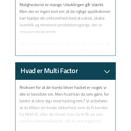
Hvordan vi arbejder med det, hvad vi gør, når vi
Mulighederne er mange. Udviklingen går stærkt.
bliver bedt om at optimere en virksomheds IT-
Men der er ingen tvivl om, at de rigtige applikationer
infrastruktur; i det hele taget, hvordan vi går til
kan hjælpe din virksomhed med at vokse, skabe
opgaven.
overblik og minimere produktionsgange, der er
ressourcekrævende.
Og ja. Det kan være en jungle. Men der er derfor, du
skal vælge den rigtige ekspeditionsleder, når du
først har besluttet, at du ikke vil gå glip af rejsen.
Hvad er Multi Factor
Authentication?
Risikoen for at din konto bliver hacket er noget, vi
alle er bevidste om. Men hvad kan du selv gøre, for
bedre at sikre dig i mod hacking mm.? Vi anbefaler,
at du tilføjer en tredje sikkerhed, som du fx kender
fra NEM-ID, eller din Gmail, hvor du fx får en sms
med en sikkerhedskode, når du skal logge ind.