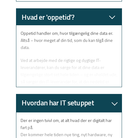
Jess. V. Rasmussen fortæller her om, hvilke fordele
Hvad er 'oppetid'?
det har, og hvordan du kan bruge det.
Oppetid handler om, hvor tilgængelig dine data er.
Altså – hvor meget af din tid, som du kan tilgå dine
data.
Ved at arbejde med de rigtige og dygtige IT-
leverandører, kan du sørge for at dine data er
tilgængelige stort set hele tiden – og er uheldet ude,
så sørger din IT-leverandør for, at din nedetid er
minimal, og at du hurtigt er tilbage på sporet igen.
Hvordan har IT setuppet
Jacob Schmidt, CEO i Cloud Factory fortæller her om
vigtigheden af oppetid, og hvordan man sikrer den
ændret sig, og hvad kan vi
bedst muligt.
Der er ingen tvivl om, at alt hvad der er digitalt har
forvente i fremtiden?
fart på.
Der kommer hele tiden nye ting, nyt hardware, ny