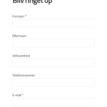
uforpligtende snak.
Facebook
Fornavn
*
LinkedIn
Office 365-1
Office 365-2
Efternavn
Gmail
Virksomhed
Telefonnummer
E-mail
*