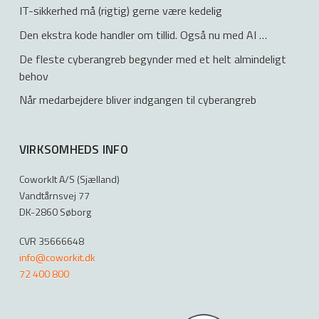
IT-sikkerhed må (rigtig) gerne være kedelig
Den ekstra kode handler om tillid. Også nu med AI …
De fleste cyberangreb begynder med et helt almindeligt
behov
Når medarbejdere bliver indgangen til cyberangreb
VIRKSOMHEDS INFO
CoworkIt A/S (Sjælland)
Vandtårnsvej 77
DK-2860 Søborg
CVR 35666648
info@coworkit.dk
72 400 800