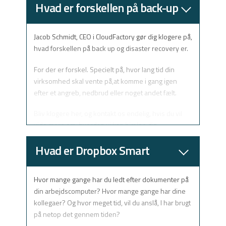
Hvad er forskellen på back-up
og disaster recovery?
Jacob Schmidt, CEO i CloudFactory gør dig klogere på,
hvad forskellen på back up og disaster recovery er.
For der er forskel. Specielt på, hvor lang tid din
virksomhed skal vente på,at komme i gang igen
efter et angreb, nedbrud eller noget andet fælt.
Bliv klogere her, og kontakt os endelig, hvis du vil
vide mere om, hvordan vi kan hjælpe din
virksomhed med at holde sig kørende – selv hvis
Hvad er Dropbox Smart
uheldet er ude.
Sync?
Hvor mange gange har du ledt efter dokumenter på
din arbejdscomputer? Hvor mange gange har dine
kollegaer? Og hvor meget tid, vil du anslå, I har brugt
på netop det gennem tiden?