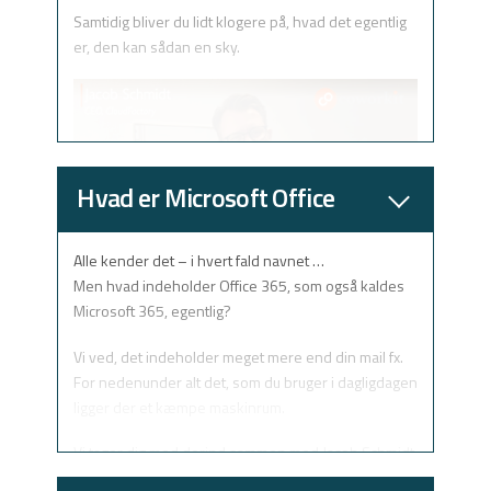
Samtidig bliver du lidt klogere på, hvad det egentlig
er, den kan sådan en sky.
Hvad er Microsoft Office
365?
Alle kender det – i hvert fald navnet …
Men hvad indeholder Office 365, som også kaldes
Microsoft 365, egentlig?
Vi ved, det indeholder meget mere end din mail fx.
For nedenunder alt det, som du bruger i dagligdagen
ligger der et kæmpe maskinrum.
Vi tager dig med derind sammen med Jacob Schmidt,
CEO i Cloud Factory.