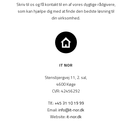
Skriv til os og få kontakt til en af vores dygtige rådgivere,
som kan hjælpe dig med at finde den bedste løsning til
din virksomhed.
IT NOR
Stensbjergvej 11, 2. sal,
4600 Køge
CVR: 42456292
Tlf.:
+45 31 10 19 99
Email:
info@it-nor.dk
Website:
it-nor.dk