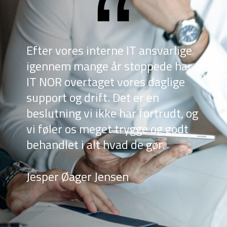
Efter vores interne IT ansvarlige
igennem mange år stoppede har
IT NOR overtaget vores daglige
support og drift. Det er en
beslutning vi ikke har fortrudt, og
vi føler os meget trygge og godt
behandlet i alt hvad de gør.
Jesper Øager Jensen