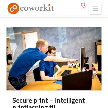
Nav
Secure print – intelligent
printløsning til