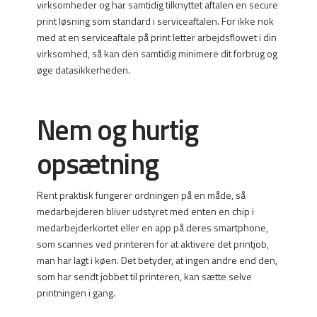
virksomheder og har samtidig tilknyttet aftalen en secure
print løsning som standard i serviceaftalen. For ikke nok
med at en serviceaftale på print letter arbejdsflowet i din
virksomhed, så kan den samtidig minimere dit forbrug og
øge datasikkerheden.
Nem og hurtig
opsætning
Rent praktisk fungerer ordningen på en måde, så
medarbejderen bliver udstyret med enten en chip i
medarbejderkortet eller en app på deres smartphone,
som scannes ved printeren for at aktivere det printjob,
man har lagt i køen. Det betyder, at ingen andre end den,
som har sendt jobbet til printeren, kan sætte selve
printningen i gang.