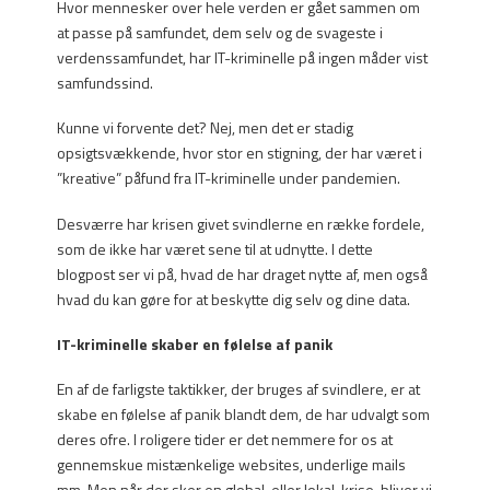
Hvor mennesker over hele verden er gået sammen om
at passe på samfundet, dem selv og de svageste i
verdenssamfundet, har IT-kriminelle på ingen måder vist
samfundssind.
Kunne vi forvente det? Nej, men det er stadig
opsigtsvækkende, hvor stor en stigning, der har været i
”kreative” påfund fra IT-kriminelle under pandemien.
Desværre har krisen givet svindlerne en række fordele,
som de ikke har været sene til at udnytte. I dette
blogpost ser vi på, hvad de har draget nytte af, men også
hvad du kan gøre for at beskytte dig selv og dine data.
IT-kriminelle skaber en følelse af panik
En af de farligste taktikker, der bruges af svindlere, er at
skabe en følelse af panik blandt dem, de har udvalgt som
deres ofre. I roligere tider er det nemmere for os at
gennemskue mistænkelige websites, underlige mails
mm. Men når der sker en global, eller lokal, krise, bliver vi