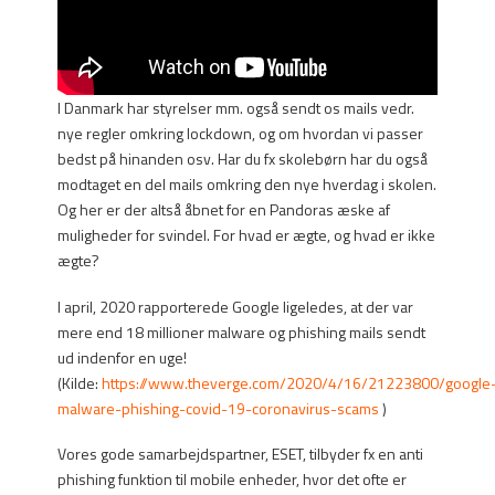
I Danmark har styrelser mm. også sendt os mails vedr.
nye regler omkring lockdown, og om hvordan vi passer
bedst på hinanden osv. Har du fx skolebørn har du også
modtaget en del mails omkring den nye hverdag i skolen.
Og her er der altså åbnet for en Pandoras æske af
muligheder for svindel. For hvad er ægte, og hvad er ikke
ægte?
I april, 2020 rapporterede Google ligeledes, at der var
mere end 18 millioner malware og phishing mails sendt
ud indenfor en uge!
(Kilde:
https://www.theverge.com/2020/4/16/21223800/google
malware-phishing-covid-19-coronavirus-scams
)
Vores gode samarbejdspartner, ESET, tilbyder fx en anti
phishing funktion til mobile enheder, hvor det ofte er