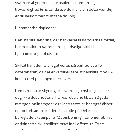
sværere at gennemskue mailens afsender og
troværdighed (ønsker du at vide mere om dette værktøj,
er du velkommen til at tage fat i os).
Hjemmearbejdspladser
Den største ændring, der har været til svindlernes fordel,
har helt sikkert været vores pludselige skift til
hjemmearbejdspladserne.
Skiftet har uden tvivl øget vores sårbarhed overfor
cyberangreb, da det er vanskeligere at beskytte mod IT-
kriminalitet på et hjemmenetværk.
Den føromtalte stigning i malware og phishing mails er
dog ikke det eneste, vi har været vidne til. Den øgede
mængde onlinemøder og videosamtaler har også åbnet
op for helt andre måder at svindle på. Det mest
berygtede eksempel er ’Zoomboming’-fænomenet, hvor
ondsindede skuespillere brød ind i offentlige Zoom