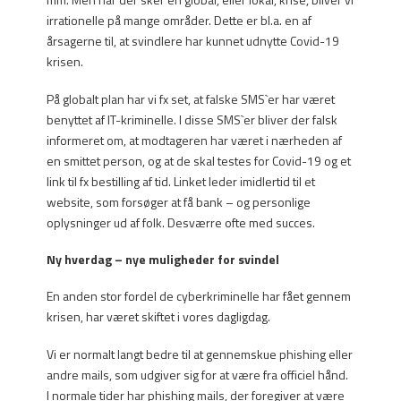
irrationelle på mange områder. Dette er bl.a. en af
årsagerne til, at svindlere har kunnet udnytte Covid-19
krisen.
På globalt plan har vi fx set, at falske SMS`er har været
benyttet af IT-kriminelle. I disse SMS`er bliver der falsk
informeret om, at modtageren har været i nærheden af
en smittet person, og at de skal testes for Covid-19 og et
link til fx bestilling af tid. Linket leder imidlertid til et
website, som forsøger at få bank – og personlige
oplysninger ud af folk. Desværre ofte med succes.
Ny hverdag – nye muligheder for svindel
En anden stor fordel de cyberkriminelle har fået gennem
krisen, har været skiftet i vores dagligdag.
Vi er normalt langt bedre til at gennemskue phishing eller
andre mails, som udgiver sig for at være fra officiel hånd.
I normale tider har phishing mails, der foregiver at være