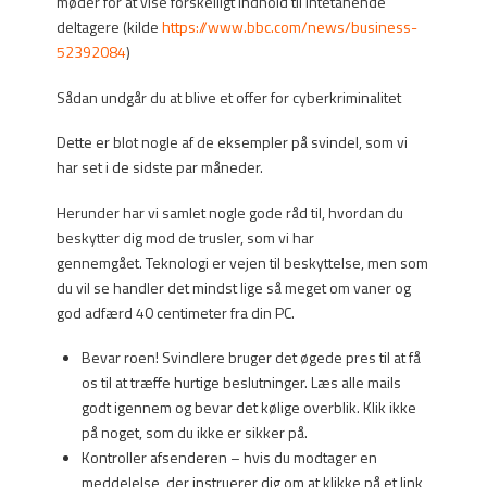
møder for at vise forskelligt indhold til intetanende
deltagere (kilde
https://www.bbc.com/news/business-
52392084
)
Sådan undgår du at blive et offer for cyberkriminalitet
Dette er blot nogle af de eksempler på svindel, som vi
har set i de sidste par måneder.
Herunder har vi samlet nogle gode råd til, hvordan du
beskytter dig mod de trusler, som vi har
gennemgået. Teknologi er vejen til beskyttelse, men som
du vil se handler det mindst lige så meget om vaner og
god adfærd 40 centimeter fra din PC.
Bevar roen! Svindlere bruger det øgede pres til at få
os til at træffe hurtige beslutninger. Læs alle mails
godt igennem og bevar det kølige overblik. Klik ikke
på noget, som du ikke er sikker på.
Kontroller afsenderen – hvis du modtager en
meddelelse, der instruerer dig om at klikke på et link