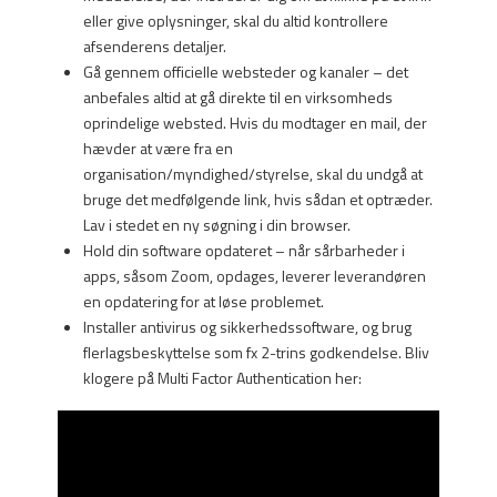
eller give oplysninger, skal du altid kontrollere
afsenderens detaljer.
Gå gennem officielle websteder og kanaler – det
anbefales altid at gå direkte til en virksomheds
oprindelige websted. Hvis du modtager en mail, der
hævder at være fra en
organisation/myndighed/styrelse, skal du undgå at
bruge det medfølgende link, hvis sådan et optræder.
Lav i stedet en ny søgning i din browser.
Hold din software opdateret – når sårbarheder i
apps, såsom Zoom, opdages, leverer leverandøren
en opdatering for at løse problemet.
Installer antivirus og sikkerhedssoftware, og brug
flerlagsbeskyttelse som fx 2-trins godkendelse. Bliv
klogere på Multi Factor Authentication her: