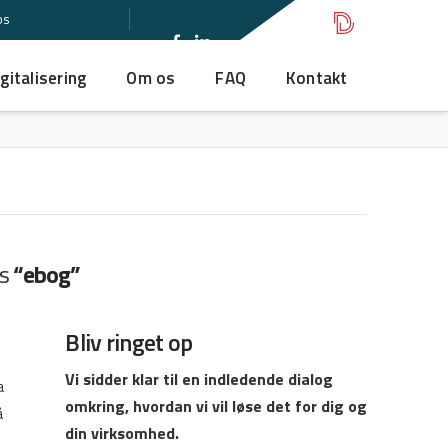
os
gitalisering
Om os
FAQ
Kontakt
as
“ebog”
Bliv ringet op
Vi sidder klar til en indledende dialog
a
omkring, hvordan vi vil løse det for dig og
å
din virksomhed.