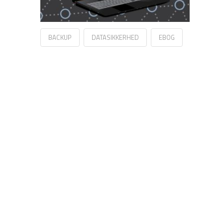
BACKUP
DATASIKKERHED
EBOG