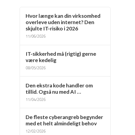
Hvor længe kan din virksomhed
overleve uden internet? Den
skjulte IT-risiko i 2026
11/06/2026
IT-sikkerhed må (rigtig) gerne
være kedelig
08/05/2026
Den ekstra kode handler om
tillid. Også nu med AI …
11/04/2026
De fleste cyberangreb begynder
med et helt almindeligt behov
12/02/2026