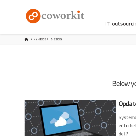
IT-outsourci
HOME
NYHEDER
EBOG
Below you
Opdate
Systemat
er to he
det?