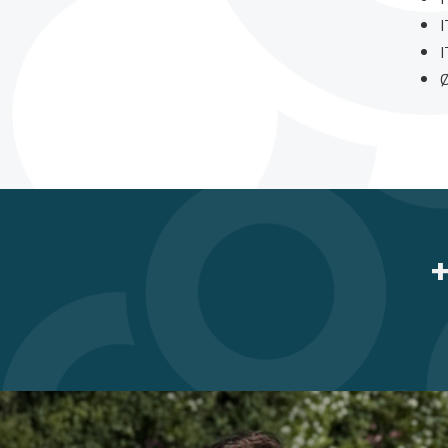
I
I
Ø