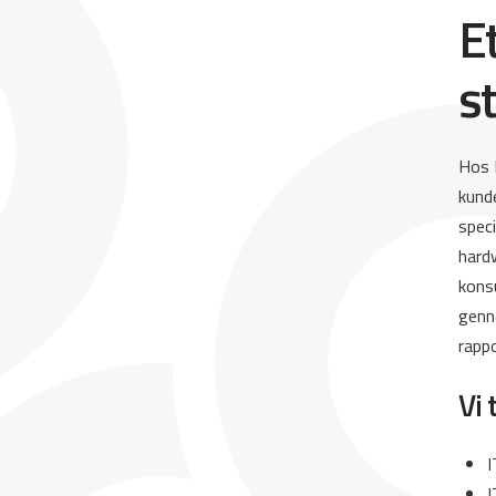
E
s
Hos N
kund
speci
hardw
kons
genn
rappo
Vi 
I
I