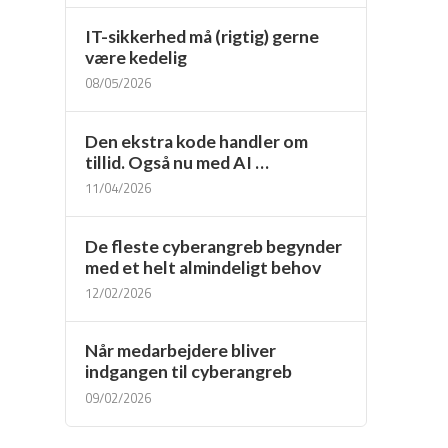
IT-sikkerhed må (rigtig) gerne
være kedelig
08/05/2026
Den ekstra kode handler om
tillid. Også nu med AI …
11/04/2026
De fleste cyberangreb begynder
med et helt almindeligt behov
12/02/2026
Når medarbejdere bliver
indgangen til cyberangreb
09/02/2026