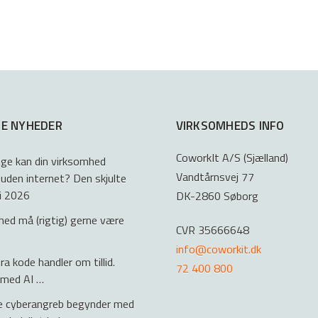
E NYHEDER
VIRKSOMHEDS INFO
CoworkIt A/S (Sjælland)
ge kan din virksomhed
Vandtårnsvej 77
 uden internet? Den skjulte
 i 2026
DK-2860 Søborg
rhed må (rigtig) gerne være
CVR 35666648
info@coworkit.dk
a kode handler om tillid.
72 400 800
 med AI …
e cyberangreb begynder med